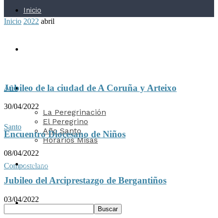
Inicio
Inicio
2022
abril
Actualidad
Jubileo de la ciudad de A Coruña y Arteixo
Año
Peregrinación
30/04/2022
La Peregrinación
El Peregrino
Santo
Año Santo
Encuentro Diocesano de Niños
Horarios Misas
08/04/2022
Testimonios
Compostelano
Jubileo del Arciprestazgo de Bergantiños
03/04/2022
Galería