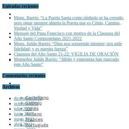
Entradas recientes
Eventos
Mons. Barrio: “La Puerta Santa como símbolo se ha cerrado,
pero sigue siempre abierta la Puerta que es Cristo, Camino,
Verdad y Vida”
Mensaje del Papa Francisco con motivo de la Clausura del
Materiales
Año Santo Compostelano 2021-2022
Mons. Julián Barrio: “Dios nos sorprende siempre; nos pide
fidelidad; y es nuestra fuerza”
Clausura del Año Santo 21-22: VIGILIA DE ORACIÓN
Monseñor Julián Barrio: “Júbilo y esperanza han marcado
Contacto
este Año Santo”
Comentarios recientes
Idiomas
Archivos
Castellano
diciembre 2022
Gallego
octubre 2022
Inglés
julio 2022
Italiano
junio 2022
mayo 2022
Frances
abril 2022
Portugués