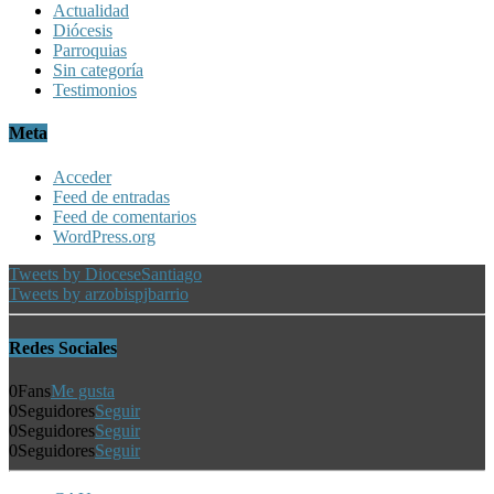
Actualidad
Diócesis
Parroquias
Sin categoría
Testimonios
Meta
Acceder
Feed de entradas
Feed de comentarios
WordPress.org
Tweets by DioceseSantiago
Tweets by arzobispjbarrio
Redes Sociales
0
Fans
Me gusta
0
Seguidores
Seguir
0
Seguidores
Seguir
0
Seguidores
Seguir