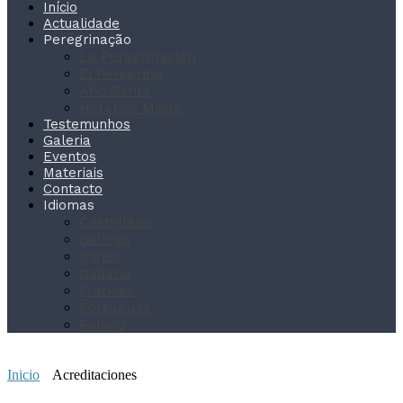
Início
Actualidade
Peregrinação
La Peregrinación
El Peregrino
Año Santo
Horarios Misas
Testemunhos
Galeria
Eventos
Materiais
Contacto
Idiomas
Castellano
Gallego
Inglés
Italiano
Frances
Portugués
Polaco
Inicio
Acreditaciones