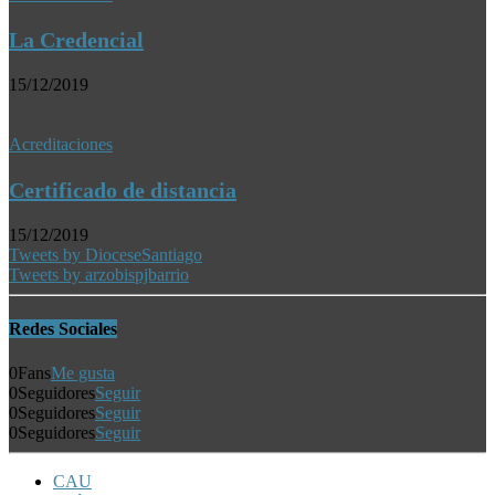
La Credencial
15/12/2019
Acreditaciones
Certificado de distancia
15/12/2019
Tweets by DioceseSantiago
Tweets by arzobispjbarrio
Redes Sociales
0
Fans
Me gusta
0
Seguidores
Seguir
0
Seguidores
Seguir
0
Seguidores
Seguir
CAU