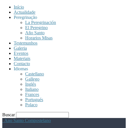
Início
Actualidade
Peregrinação
La Peregrinación
El Peregrino
Año Santo
Horarios Misas
Testemunhos
Galeria
Eventos
Materiais
Contacto
Idiomas
Castellano
Gallego
Inglés
Italiano
Frances
Portugués
Polaco
Buscar
Ano Santo Compostelano